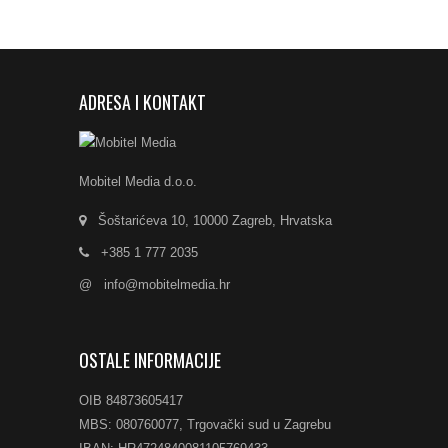
ADRESA I KONTAKT
Mobitel Media d.o.o.
Šoštarićeva 10, 10000 Zagreb, Hrvatska
+385 1 777 2035
@
info@mobitelmedia.hr
OSTALE INFORMACIJE
OIB 84873605417
MBS: 080760077, Trgovački sud u Zagrebu