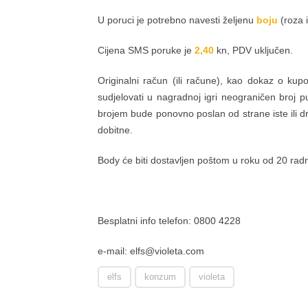
U poruci je potrebno navesti željenu
boju
(roza i
Cijena SMS poruke je
2,40
kn, PDV uključen.
Originalni račun (ili račune), kao dokaz o kup
sudjelovati u nagradnoj igri neograničen broj p
brojem bude ponovno poslan od strane iste ili dr
dobitne.
Body će biti dostavljen poštom u roku od 20 rad
Besplatni info telefon: 0800 4228
e-mail: elfs@violeta.com
elfs
konzum
violeta