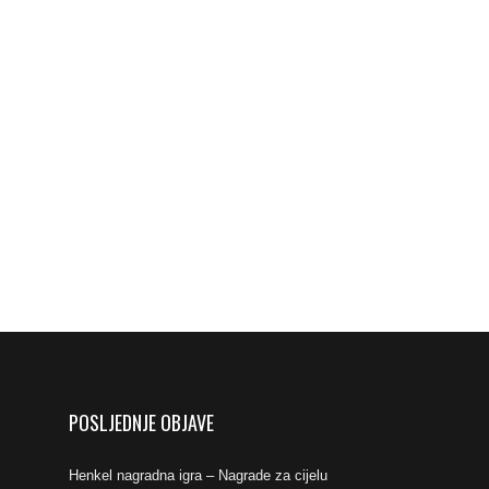
POSLJEDNJE OBJAVE
Henkel nagradna igra – Nagrade za cijelu