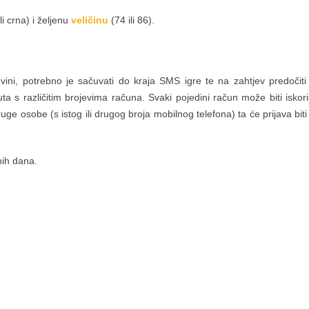
li crna) i željenu
veličinu
(74 ili 86).
ovini, potrebno je sačuvati do kraja SMS igre te na zahtjev predoči
uta s različitim brojevima računa. Svaki pojedini račun može biti isko
uge osobe (s istog ili drugog broja mobilnog telefona) ta će prijava b
nih dana.