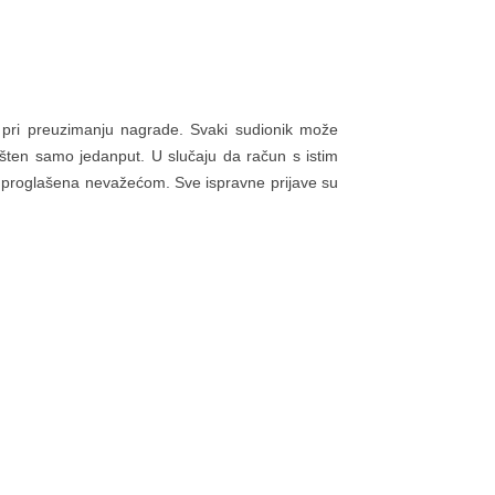
ti pri preuzimanju nagrade. Svaki sudionik može
rišten samo jedanput. U slučaju da račun s istim
iti proglašena nevažećom. Sve ispravne prijave su