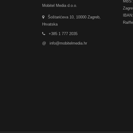
MBS: 
Mobitel Media d.o.o.
Zagre
IBAN
Šoštarićeva 10, 10000 Zagreb,
Raiff
Hrvatska
+385 1 777 2035
@
info@mobitelmedia.hr