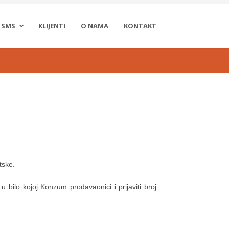
SMS
KLIJENTI
O NAMA
KONTAKT
tske.
 bilo kojoj Konzum prodavaonici i prijaviti broj