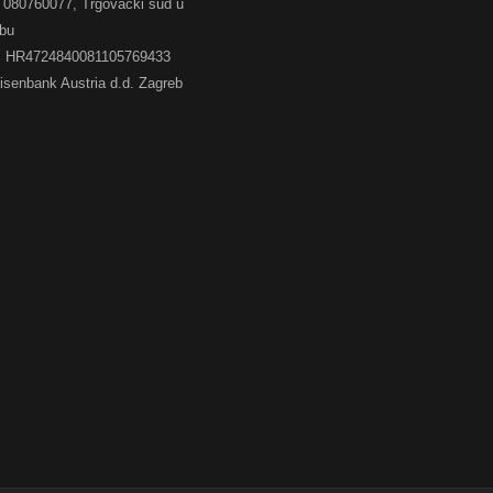
080760077, Trgovački sud u
bu
: HR4724840081105769433
eisenbank Austria d.d. Zagreb