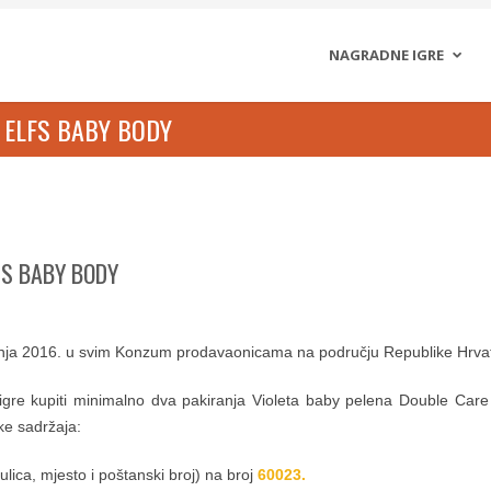
NAGRADNE IGRE
U ELFS BABY BODY
FS BABY BODY
lipnja 2016. u svim Konzum prodavaonicama na području Republike Hrva
igre kupiti minimalno dva pakiranja Violeta baby pelena Double Care u
ke sadržaja:
ulica, mjesto i poštanski broj) na broj
60023.