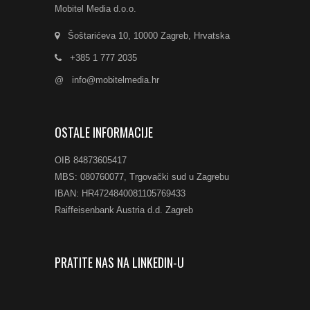
Mobitel Media d.o.o.
Šoštarićeva 10, 10000 Zagreb, Hrvatska
+385 1 777 2035
@
info@mobitelmedia.hr
OSTALE INFORMACIJE
OIB 84873605417
MBS: 080760077, Trgovački sud u Zagrebu
IBAN: HR4724840081105769433
Raiffeisenbank Austria d.d. Zagreb
PRATITE NAS NA LINKEDIN-U