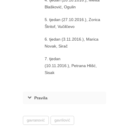
4. tjedan (20.10.2016.), Melita
Blašković, Ogulin
5. tjedan (27.10.2016.), Zorica
Štritof, Vučilčevo
6. tjedan (3.11.2016.), Marica
Novak, Sirač
7. tjedan
(10.11.2016.), Petrana Hlišć,
Sisak
Pravila
gavranović
gavrilović