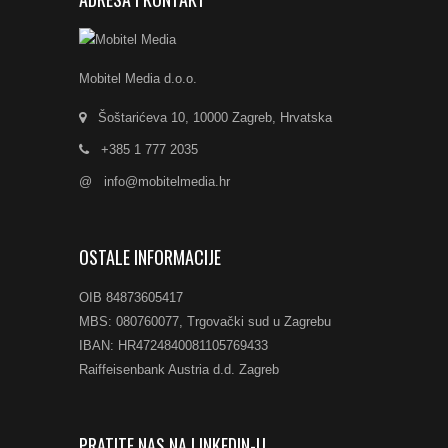
Mobitel Media d.o.o.
Šoštarićeva 10, 10000 Zagreb, Hrvatska
+385 1 777 2035
@
info@mobitelmedia.hr
OSTALE INFORMACIJE
OIB 84873605417
MBS: 080760077, Trgovački sud u Zagrebu
IBAN: HR4724840081105769433
Raiffeisenbank Austria d.d. Zagreb
PRATITE NAS NA LINKEDIN-U